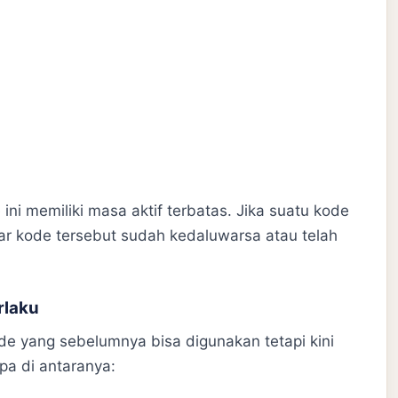
ni memiliki masa aktif terbatas. Jika suatu kode
ar kode tersebut sudah kedaluwarsa atau telah
rlaku
ode yang sebelumnya bisa digunakan tetapi kini
apa di antaranya: