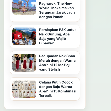
Ragnarok: The New
World, Maksimalkan
Serangan Jarak Jauh
dengan Panah!
Persiapkan P3K untuk
Naik Gunung, Apa
Saja yang Wajib
Dibawa?
Padupadan Rok Span
Merah dengan Warna
Apa? Ini 12 Ide Baju
yang Stylish
Celana Putih Cocok
dengan Baju Warna
Apa? Ini 15 Kombinasi
Terbaik