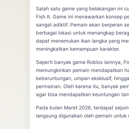
Salah satu game yang belakangan ini c
Fish It. Game ini menawarkan konsep
sangat adiktif. Pemain akan berperan 
berbagai lokasi untuk menangkap beraga
dapat menemukan ikan langka yang memil
meningkatkan kemampuan karakter.
Seperti banyak game Roblox lainnya, F
memungkinkan pemain mendapatkan hadi
keberuntungan, umpan eksklusif, hing
permainan. Oleh karena itu, banyak pem
agar bisa mendapatkan keuntungan ta
Pada bulan Maret 2026, terdapat sejum
langsung digunakan oleh pemain untuk