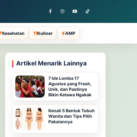
Kesehatan
Kuliner
AMP
Artikel Menarik Lainnya
7 Ide Lomba 17
Agustus yang Fresh,
Unik, dan Pastinya
Bikin Ketawa Ngakak
Kenali 5 Bentuk Tubuh
Wanita dan Tips Pilih
Pakaiannya