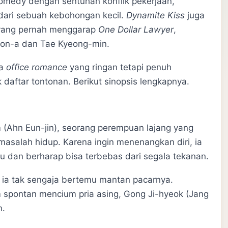
medy dengan sentuhan konflik pekerjaan,
 dari sebuah kebohongan kecil.
Dynamite Kiss
juga
k yang pernah menggarap
One Dollar Lawyer
,
oon-a dan Tae Kyeong-min.
ma
office romance
yang ringan tetapi penuh
daftar tontonan. Berikut sinopsis lengkapnya.
 (Ahn Eun-jin), seorang perempuan lajang yang
masalah hidup. Karena ingin menenangkan diri, ia
u dan berharap bisa terbebas dari segala tekanan.
 ia tak sengaja bertemu mantan pacarnya.
m spontan mencium pria asing, Gong Ji-hyeok (Jang
n.