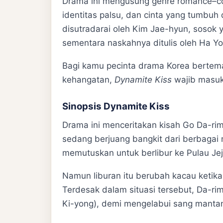
Drama ini mengusung genre romance–co
identitas palsu, dan cinta yang tumbuh
disutradarai oleh Kim Jae-hyun, soso
sementara naskahnya ditulis oleh Ha Y
Bagi kamu pecinta drama Korea berte
kehangatan,
Dynamite Kiss
wajib masuk 
Sinopsis Dynamite Kiss
Drama ini menceritakan kisah Go Da-rim
sedang berjuang bangkit dari berbagai 
memutuskan untuk berlibur ke Pulau Jej
Namun liburan itu berubah kacau ketika
Terdesak dalam situasi tersebut, Da-ri
Ki-yong), demi mengelabui sang manta