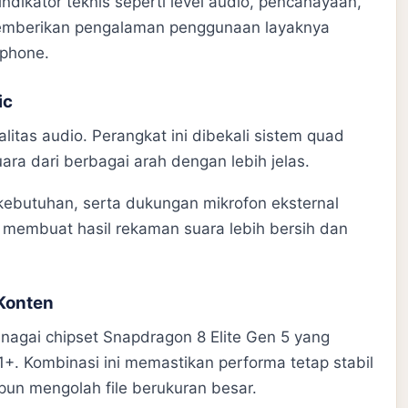
indikator teknis seperti level audio, pencahayaan,
 memberikan pengalaman penggunaan layaknya
tphone.
ic
itas audio. Perangkat ini dibekali sistem quad
 dari berbagai arah dengan lebih jelas.
i kebutuhan, serta dukungan mikrofon eksternal
ni membuat hasil rekaman suara lebih bersih dan
 Konten
enagai chipset Snapdragon 8 Elite Gen 5 yang
+. Kombinasi ini memastikan performa tetap stabil
pun mengolah file berukuran besar.